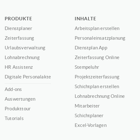
PRODUKTE
INHALTE
Dienstplaner
Arbeitsplan erstellen
Zeiterfassung
Personaleinsatzplanung
Urlaubsverwaltung
Dienstplan App
Lohnabrechnung
Zeiterfassung Online
HR Assistenz
Stempeluhr
Digitale Personalakte
Projektzeiterfassung
Schichtplan erstellen
Add-ons
Lohnabrechnung Online
Auswertungen
Mitarbeiter
Produkttour
Schichtplaner
Tutorials
Excel-Vorlagen