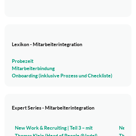
Lexikon - Mitarbeiterintegration
Probezeit
Mitarbeiterbindung
Onboarding (inklusive Prozess und Checkliste)
Expert Series - Mitarbeiterintegration
New Work & Recruiting | Teil 3 – mit
New Wor
Thomas Klein (Head of People @Jodel)
Thomas 