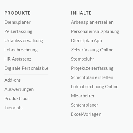
PRODUKTE
INHALTE
Dienstplaner
Arbeitsplan erstellen
Zeiterfassung
Personaleinsatzplanung
Urlaubsverwaltung
Dienstplan App
Lohnabrechnung
Zeiterfassung Online
HR Assistenz
Stempeluhr
Digitale Personalakte
Projektzeiterfassung
Schichtplan erstellen
Add-ons
Lohnabrechnung Online
Auswertungen
Mitarbeiter
Produkttour
Schichtplaner
Tutorials
Excel-Vorlagen