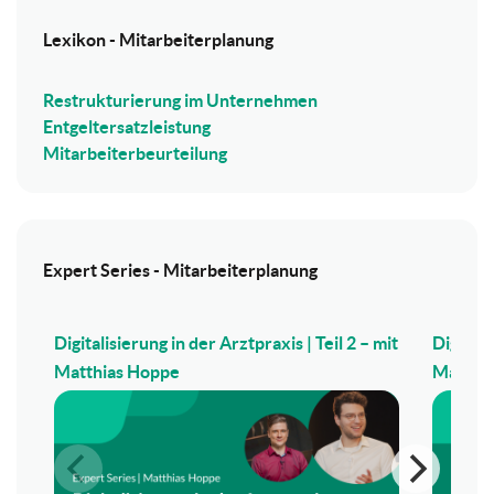
Lexikon - Mitarbeiterplanung
Restrukturierung im Unternehmen
Entgeltersatzleistung
Mitarbeiterbeurteilung
Expert Series - Mitarbeiterplanung
Digitalisierung in der Arztpraxis | Teil 2 – mit
Digitali
Matthias Hoppe
Matthi