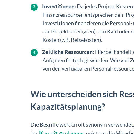
Investitionen:
Da jedes Projekt Kosten 
Finanzressourcen entsprechen dem Proje
Investitionen finanzieren die Personal-
der Projektbeteiligten), den Kauf oder 
Kosten (z.B. Reisekosten).
Zeitliche Ressourcen:
Hierbei handelt e
Aufgaben festgelegt wurden. Wie viel 
von den verfügbaren Personalressource
Wie unterscheiden sich Re
Kapazitätsplanung?
Die Begriffe werden oft synonym verwendet, 
der
Kapazitätsplanung
meist nur die Mitarbe