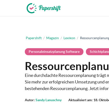
+49 721 50 95 79 69
Papershift
/
Magazin
/
Lexikon
/
Ressourcenplanun
Personaleinsatzplanung Software
Schichtplan
Ressourcenplan
Eine durchdachte Ressourcenplanung trägt 
Sie mehr zur erfolgreichen Umsetzung und er
bestehenden Ressourcenplanung. Jetzt info
Autor:
Sandy Lanuschny
Aktualisiert am: 18. Okto