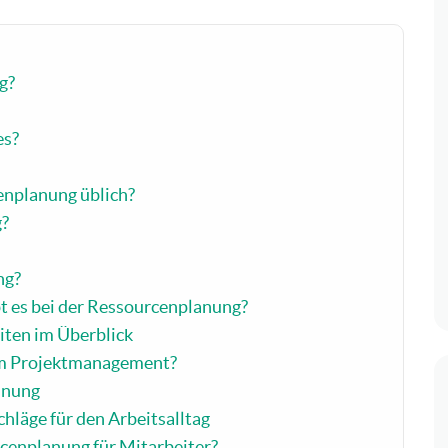
g?
es?
enplanung üblich?
g?
ng?
t es bei der Ressourcenplanung?
ten im Überblick
im Projektmanagement?
anung
hläge für den Arbeitsalltag
cenplanung für Mitarbeiter?