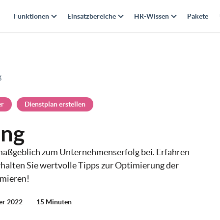
Funktionen
Einsatzbereiche
HR-Wissen
Pakete
g
er
Dienstplan erstellen
ung
maßgeblich zum Unternehmenserfolg bei. Erfahren
halten Sie wertvolle Tipps zur Optimierung der
rmieren!
ber 2022
15 Minuten