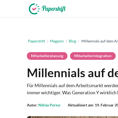
+49 721 50 95 79 69
Papershift
/
Magazin
/
Blog
/
Millennials auf dem A
Mitarbeiterplanung
Mitarbeiterintegration
Millennials auf 
Für Millennials auf dem Arbeitsmarkt werde
immer wichtiger. Was Generation Y wirklich b
Autor:
Niklas Perius
Aktualisiert am: 19. Februar 2