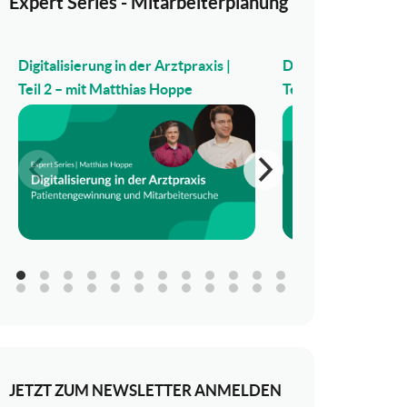
Expert Series - Mitarbeiterplanung
Digitalisierung in der Arztpraxis |
Digitalisierung in d
Teil 2 – mit Matthias Hoppe
Teil 1 – mit Matthi
JETZT ZUM NEWSLETTER ANMELDEN