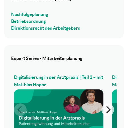
Nachfolgeplanung
Betriebsordnung
Direktionsrecht des Arbeitgebers
Expert Series - Mitarbeiterplanung
Digitalisierung in der Arztpraxis | Teil 2 – mit
Digitali
Matthias Hoppe
Matthi