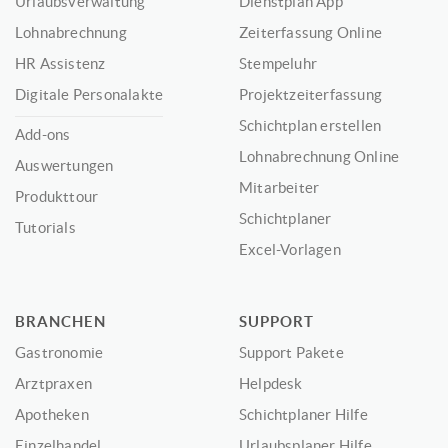
Urlaubsverwaltung
Dienstplan App
Lohnabrechnung
Zeiterfassung Online
HR Assistenz
Stempeluhr
Digitale Personalakte
Projektzeiterfassung
Schichtplan erstellen
Add-ons
Lohnabrechnung Online
Auswertungen
Mitarbeiter
Produkttour
Schichtplaner
Tutorials
Excel-Vorlagen
BRANCHEN
SUPPORT
Gastronomie
Support Pakete
Arztpraxen
Helpdesk
Apotheken
Schichtplaner Hilfe
Einzelhandel
Urlaubsplaner Hilfe